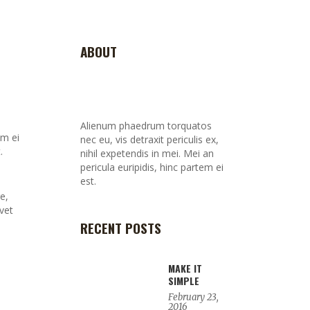
ABOUT
Alienum phaedrum torquatos
em ei
nec eu, vis detraxit periculis ex,
.
nihil expetendis in mei. Mei an
pericula euripidis, hinc partem ei
est.
e,
vet
RECENT POSTS
MAKE IT
SIMPLE
February 23,
2016