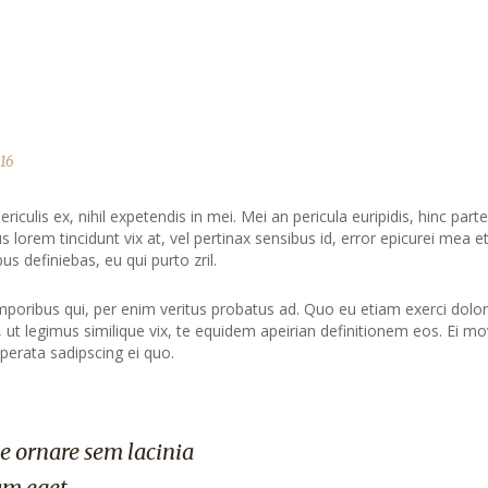
016
culis ex, nihil expetendis in mei. Mei an pericula euripidis, hinc part
us lorem tincidunt vix at, vel pertinax sensibus id, error epicurei mea et
us definiebas, eu qui purto zril.
mporibus qui, per enim veritus probatus ad. Quo eu etiam exerci dolor
ut legimus similique vix, te equidem apeirian definitionem eos. Ei mo
perata sadipscing ei quo.
e ornare sem lacinia
am eget