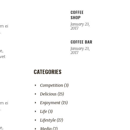
COFFEE
SHOP
January 23,
em ei
2017
.
COFFEE BAR
January 23,
e,
2017
vet
CATEGORIES
Competition
(3)
Delicious
(15)
em ei
Enjoyment
(15)
.
Life
(3)
Lifestyle
(17)
e,
Media
(7)