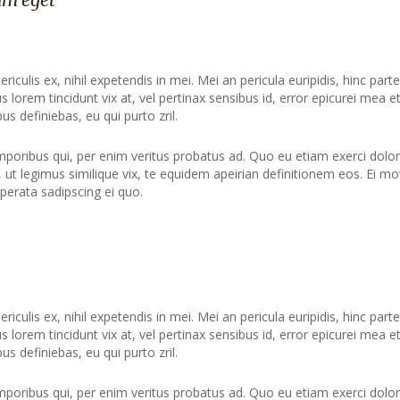
culis ex, nihil expetendis in mei. Mei an pericula euripidis, hinc part
us lorem tincidunt vix at, vel pertinax sensibus id, error epicurei mea et
us definiebas, eu qui purto zril.
mporibus qui, per enim veritus probatus ad. Quo eu etiam exerci dolor
ut legimus similique vix, te equidem apeirian definitionem eos. Ei mo
perata sadipscing ei quo.
culis ex, nihil expetendis in mei. Mei an pericula euripidis, hinc part
us lorem tincidunt vix at, vel pertinax sensibus id, error epicurei mea et
us definiebas, eu qui purto zril.
mporibus qui, per enim veritus probatus ad. Quo eu etiam exerci dolor