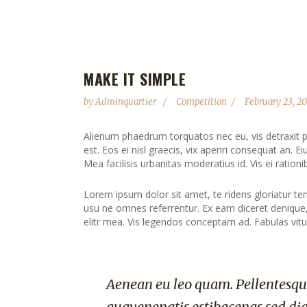
MAKE IT SIMPLE
by
Adminquartier
Competition
February 23, 2
Alienum phaedrum torquatos nec eu, vis detraxit peri
est. Eos ei nisl graecis, vix aperiri consequat an. Ei
Mea facilisis urbanitas moderatius id. Vis ei rationib
Lorem ipsum dolor sit amet, te ridens gloriatur te
usu ne omnes referrentur. Ex eam diceret denique, 
elitr mea. Vis legendos conceptam ad. Fabulas vitu
Aenean eu leo quam. Pellentesqu
quavenenatis estibacenas sed di