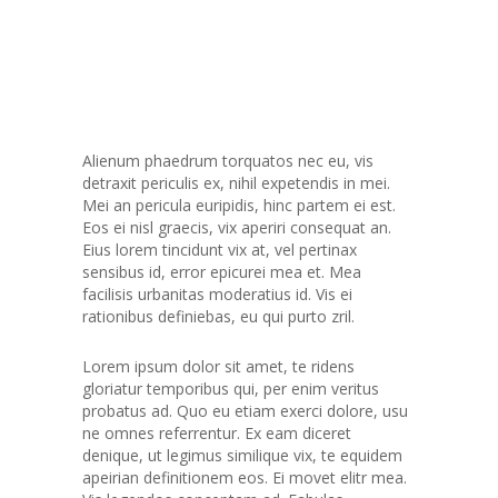
Alienum phaedrum torquatos nec eu, vis
detraxit periculis ex, nihil expetendis in mei.
Mei an pericula euripidis, hinc partem ei est.
Eos ei nisl graecis, vix aperiri consequat an.
Eius lorem tincidunt vix at, vel pertinax
sensibus id, error epicurei mea et. Mea
facilisis urbanitas moderatius id. Vis ei
rationibus definiebas, eu qui purto zril.
Lorem ipsum dolor sit amet, te ridens
gloriatur temporibus qui, per enim veritus
probatus ad. Quo eu etiam exerci dolore, usu
ne omnes referrentur. Ex eam diceret
denique, ut legimus similique vix, te equidem
apeirian definitionem eos. Ei movet elitr mea.