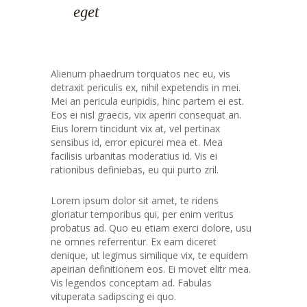
eget
Alienum phaedrum torquatos nec eu, vis
detraxit periculis ex, nihil expetendis in mei.
Mei an pericula euripidis, hinc partem ei est.
Eos ei nisl graecis, vix aperiri consequat an.
Eius lorem tincidunt vix at, vel pertinax
sensibus id, error epicurei mea et. Mea
facilisis urbanitas moderatius id. Vis ei
rationibus definiebas, eu qui purto zril.
Lorem ipsum dolor sit amet, te ridens
gloriatur temporibus qui, per enim veritus
probatus ad. Quo eu etiam exerci dolore, usu
ne omnes referrentur. Ex eam diceret
denique, ut legimus similique vix, te equidem
apeirian definitionem eos. Ei movet elitr mea.
Vis legendos conceptam ad. Fabulas
vituperata sadipscing ei quo.