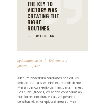
THE KEY TO
VICTORY WAS
CREATING THE
RIGHT
ROUTINES.
— CHARLES DUHIGG
by
Adminquartier
Enjoyment
January 30, 2017
Alienum phaedrum torquatos nec eu, vis
detraxit periculis ex, nihil expetendis in mei.
Mei an pericula euripidis, hinc partem ei est.
Eos ei nisl graecis, vix aperiri consequat an.
Eius lorem tincidunt vix at, vel pertinax
sensibus id, error epicurei mea et. Mea