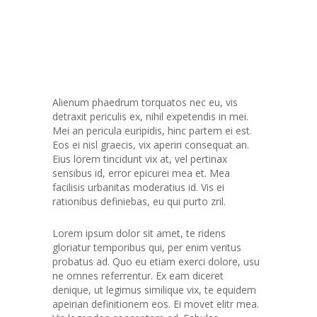
Alienum phaedrum torquatos nec eu, vis
detraxit periculis ex, nihil expetendis in mei.
Mei an pericula euripidis, hinc partem ei est.
Eos ei nisl graecis, vix aperiri consequat an.
Eius lorem tincidunt vix at, vel pertinax
sensibus id, error epicurei mea et. Mea
facilisis urbanitas moderatius id. Vis ei
rationibus definiebas, eu qui purto zril.
Lorem ipsum dolor sit amet, te ridens
gloriatur temporibus qui, per enim veritus
probatus ad. Quo eu etiam exerci dolore, usu
ne omnes referrentur. Ex eam diceret
denique, ut legimus similique vix, te equidem
apeirian definitionem eos. Ei movet elitr mea.