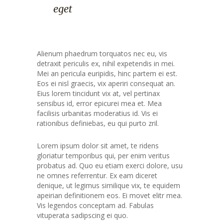
eget
Alienum phaedrum torquatos nec eu, vis
detraxit periculis ex, nihil expetendis in mei.
Mei an pericula euripidis, hinc partem ei est.
Eos ei nisl graecis, vix aperiri consequat an.
Eius lorem tincidunt vix at, vel pertinax
sensibus id, error epicurei mea et. Mea
facilisis urbanitas moderatius id. Vis ei
rationibus definiebas, eu qui purto zril.
Lorem ipsum dolor sit amet, te ridens
gloriatur temporibus qui, per enim veritus
probatus ad. Quo eu etiam exerci dolore, usu
ne omnes referrentur. Ex eam diceret
denique, ut legimus similique vix, te equidem
apeirian definitionem eos. Ei movet elitr mea.
Vis legendos conceptam ad. Fabulas
vituperata sadipscing ei quo.