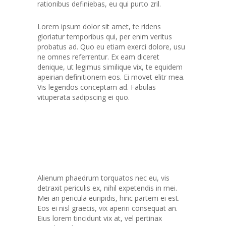
rationibus definiebas, eu qui purto zril.
Lorem ipsum dolor sit amet, te ridens
gloriatur temporibus qui, per enim veritus
probatus ad. Quo eu etiam exerci dolore, usu
ne omnes referrentur. Ex eam diceret
denique, ut legimus similique vix, te equidem
apeirian definitionem eos. Ei movet elitr mea.
Vis legendos conceptam ad. Fabulas
vituperata sadipscing ei quo.
Alienum phaedrum torquatos nec eu, vis
detraxit periculis ex, nihil expetendis in mei.
Mei an pericula euripidis, hinc partem ei est.
Eos ei nisl graecis, vix aperiri consequat an.
Eius lorem tincidunt vix at, vel pertinax