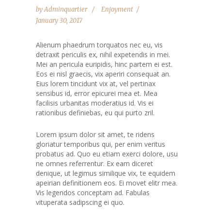
by
Adminquartier
Enjoyment
January 30, 2017
Alienum phaedrum torquatos nec eu, vis
detraxit periculis ex, nihil expetendis in mei.
Mei an pericula euripidis, hinc partem ei est.
Eos ei nisl graecis, vix aperiri consequat an.
Eius lorem tincidunt vix at, vel pertinax
sensibus id, error epicurei mea et. Mea
facilisis urbanitas moderatius id. Vis ei
rationibus definiebas, eu qui purto zril.
Lorem ipsum dolor sit amet, te ridens
gloriatur temporibus qui, per enim veritus
probatus ad. Quo eu etiam exerci dolore, usu
ne omnes referrentur. Ex eam diceret
denique, ut legimus similique vix, te equidem
apeirian definitionem eos. Ei movet elitr mea.
Vis legendos conceptam ad. Fabulas
vituperata sadipscing ei quo.