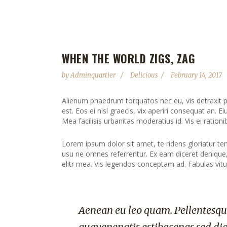
WHEN THE WORLD ZIGS, ZAG
by
Adminquartier
Delicious
February 14, 2017
Alienum phaedrum torquatos nec eu, vis detraxit peri
est. Eos ei nisl graecis, vix aperiri consequat an. Ei
Mea facilisis urbanitas moderatius id. Vis ei rationib
Lorem ipsum dolor sit amet, te ridens gloriatur te
usu ne omnes referrentur. Ex eam diceret denique, 
elitr mea. Vis legendos conceptam ad. Fabulas vitu
Aenean eu leo quam. Pellentesqu
quavenenatis estibacenas sed di